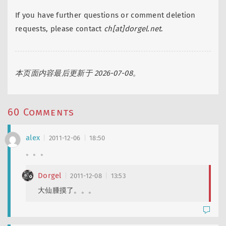
If you have further questions or comment deletion
requests, please contact
ch[at]dorgel.net
.
本页面内容最后更新于 2026-07-08。
60 Comments
alex
2011-12-06
18:50
。。。
Dorgel
2011-12-08
13:53
大仙腫摸了。。。