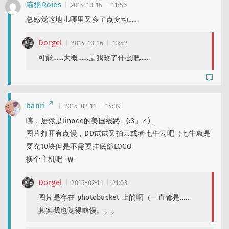
猫狼Roies
2014-10-16
11:56
总感觉这地儿哪里又多了点变动……
Dorgel
2014-10-16
13:52
可能……大概……是我改了什么吧……
banri
2015-02-11
14:39
咦，居然是linode的美国线路 _(:3」∠)_
图片打开有点慢，DD试试又拍云或者七牛云吧（七牛就是
要充10块但是不需要挂底部LOGO
换个主机吧 -w-
Dorgel
2015-02-11
21:03
图片是存在 photobucket 上的啊（一直都是……
其实我也觉得略慢。。。