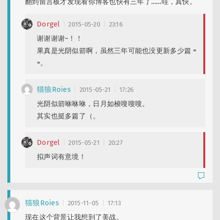
翻到留言板才发现看你博客也快有三年了……哇，真快。
Dorgel
2015-05-20
23:16
谢谢谢谢~！！
果真是光阴似箭啊，虽然三年可能也没更新多少篇 =
=。
猫狼Roies
2015-05-21
17:26
光阴似箭咻咻咻，日月如梭嗖嗖嗖。
其实也挺多篇了（。
Dorgel
2015-05-21
20:27
拟声词有意境！
猫狼Roies
2015-11-05
17:13
现在这个背景让我想到了美战。