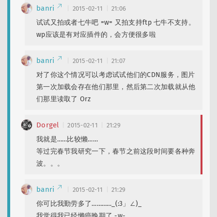
banri
2015-02-11
21:06
试试又拍或者七牛吧 =w= 又拍支持ftp 七牛不支持。
wp应该是有对应插件的，会方便很多啦
banri
2015-02-11
21:07
对了你这个情况可以考虑试试他们的CDN服务，图片
第一次加载会存在他们那里，然后第二次加载就从他
们那里读取了 Orz
Dorgel
2015-02-11
21:29
我就是……比较懒……
等过完春节我研究一下，春节之前这段时间要各种奔
波。。。
banri
2015-02-11
21:29
你可比我勤劳多了…………_(:3」∠)_
我觉得我已经懒癌晚期了 -w-