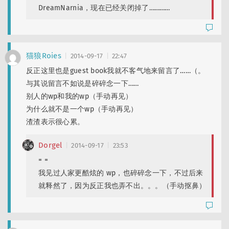
DreamNarnia，现在已经关闭掉了…………
猫狼Roies
2014-09-17
22:47
反正这里也是guest book我就不客气地来留言了……（。
与其说留言不如说是碎碎念一下……
别人的wp和我的wp（手动再见）
为什么就不是一个wp（手动再见）
渣渣表示很心累。
Dorgel
2014-09-17
23:53
= =
我见过人家更酷炫的 wp，也碎碎念一下，不过后来
就释然了，因为反正我也弄不出。。。（手动抠鼻）