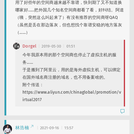
用了好些年的空间商越来越不靠谱，快到期了又不知道换
哪家好……把外国几个知名空间商都看了看，好纠结。阿道
（咦，突然这么叫起来了）有没有推荐的空间商呀QAQ
（虽然是丢在那边落灰，但也想找个靠谱安稳的地方落灰
（……）
Dorgel
2019-05-30
01:51
今年我原本用的那个空间商也停止了虚拟主机的服
务……
于是搬到了阿里云，用的是海外虚拟主机，可以绑定
在国外域名商注册的域名，也不用备案啥的。
附个传送：
https://www.aliyun.com/chinaglobal/promotion/v
irtual2017
林浩楠
2021-09-16
15:57