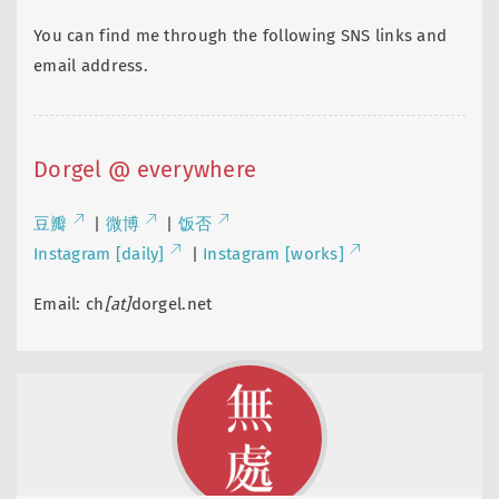
You can find me through the following SNS links and
email address.
Dorgel @ everywhere
豆瓣
|
微博
|
饭否
Instagram [daily]
|
Instagram [works]
Email: ch
[at]
dorgel.net