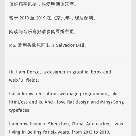
偏好扁平风格，热爱明朝体汉字。
曾于 2013 至 2019 在北京六年，现居深圳。
阅读与音乐喜好请参阅豆瓣主页。
P.S. 常用头像原画出自 Salvador Dalí。
Hi. I am Dorgel, a designer in graphic, book and
web/UI fields.
I also know a bit about webpage programming, like
html/css and js. And I love flat design and Ming/Song
typefaces.
I am now living in Shenzhen, China. And earlier, I was
living in Beijing for six years, from 2013 to 2019.