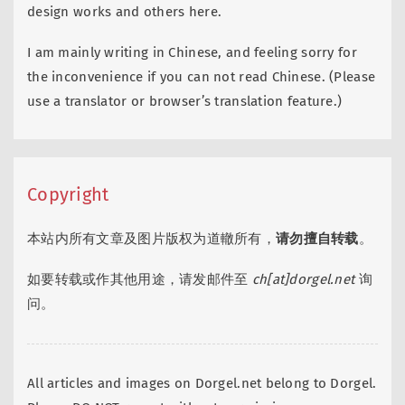
design works and others here.
I am mainly writing in Chinese, and feeling sorry for
the inconvenience if you can not read Chinese. (Please
use a translator or browser’s translation feature.)
Copyright
本站内所有文章及图片版权为道轍所有，
请勿擅自转载
。
如要转载或作其他用途，请发邮件至
ch[at]dorgel.net
询
问。
All articles and images on Dorgel.net belong to Dorgel.