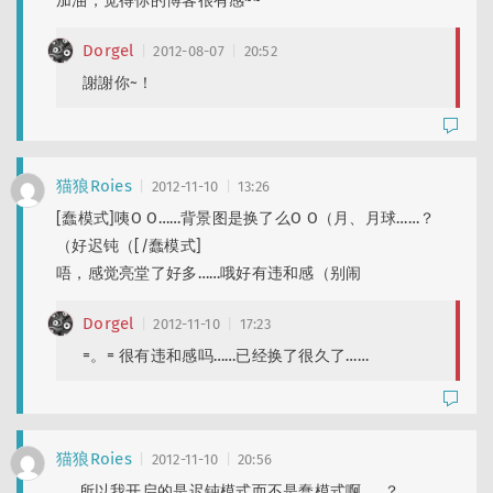
加油，觉得你的博客很有感~~
Dorgel
2012-08-07
20:52
謝謝你~！
猫狼Roies
2012-11-10
13:26
[蠢模式]咦O O……背景图是换了么O O（月、月球……？
（好迟钝（[/蠢模式]
唔，感觉亮堂了好多……哦好有违和感（别闹
Dorgel
2012-11-10
17:23
=。= 很有违和感吗……已经换了很久了……
猫狼Roies
2012-11-10
20:56
……所以我开启的是迟钝模式而不是蠢模式啊……？