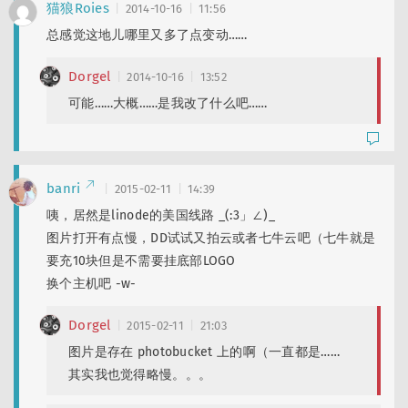
猫狼Roies
2014-10-16
11:56
总感觉这地儿哪里又多了点变动……
Dorgel
2014-10-16
13:52
可能……大概……是我改了什么吧……
banri
2015-02-11
14:39
咦，居然是linode的美国线路 _(:3」∠)_
图片打开有点慢，DD试试又拍云或者七牛云吧（七牛就是
要充10块但是不需要挂底部LOGO
换个主机吧 -w-
Dorgel
2015-02-11
21:03
图片是存在 photobucket 上的啊（一直都是……
其实我也觉得略慢。。。