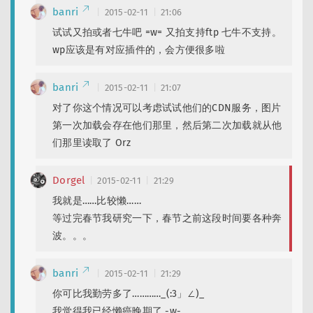
banri
2015-02-11
21:06
试试又拍或者七牛吧 =w= 又拍支持ftp 七牛不支持。
wp应该是有对应插件的，会方便很多啦
banri
2015-02-11
21:07
对了你这个情况可以考虑试试他们的CDN服务，图片
第一次加载会存在他们那里，然后第二次加载就从他
们那里读取了 Orz
Dorgel
2015-02-11
21:29
我就是……比较懒……
等过完春节我研究一下，春节之前这段时间要各种奔
波。。。
banri
2015-02-11
21:29
你可比我勤劳多了…………_(:3」∠)_
我觉得我已经懒癌晚期了 -w-