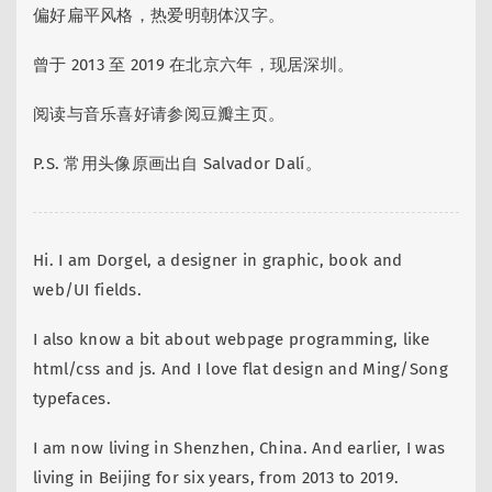
偏好扁平风格，热爱明朝体汉字。
曾于 2013 至 2019 在北京六年，现居深圳。
阅读与音乐喜好请参阅豆瓣主页。
P.S. 常用头像原画出自 Salvador Dalí。
Hi. I am Dorgel, a designer in graphic, book and
web/UI fields.
I also know a bit about webpage programming, like
html/css and js. And I love flat design and Ming/Song
typefaces.
I am now living in Shenzhen, China. And earlier, I was
living in Beijing for six years, from 2013 to 2019.