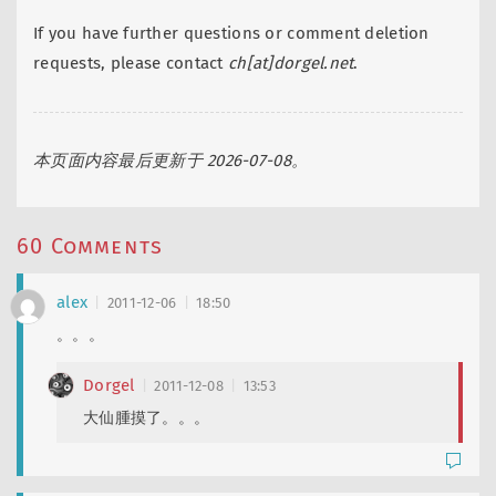
If you have further questions or comment deletion
requests, please contact
ch[at]dorgel.net
.
本页面内容最后更新于 2026-07-08。
60 Comments
alex
2011-12-06
18:50
。。。
Dorgel
2011-12-08
13:53
大仙腫摸了。。。