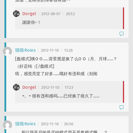
加油，觉得你的博客很有感~~
Dorgel
2012-08-07
20:52
謝謝你~！
猫狼Roies
2012-11-10
13:26
[蠢模式]咦O O……背景图是换了么O O（月、月球……？
（好迟钝（[/蠢模式]
唔，感觉亮堂了好多……哦好有违和感（别闹
Dorgel
2012-11-10
17:23
=。= 很有违和感吗……已经换了很久了……
猫狼Roies
2012-11-10
20:56
……所以我开启的是迟钝模式而不是蠢模式啊……？