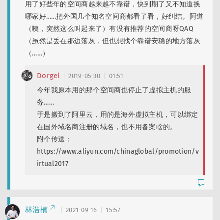
用了好些年的空间商越来越不靠谱，快到期了又不知道换
哪家好……把外国几个知名空间商都看了看，好纠结。阿道
（咦，突然这么叫起来了）有没有推荐的空间商呀QAQ
（虽然是丢在那边落灰，但也想找个靠谱安稳的地方落灰
（……）
Dorgel
2019-05-30
01:51
今年我原本用的那个空间商也停止了虚拟主机的服
务……
于是搬到了阿里云，用的是海外虚拟主机，可以绑定
在国外域名商注册的域名，也不用备案啥的。
附个传送：
https://www.aliyun.com/chinaglobal/promotion/v
irtual2017
林浩楠
2021-09-16
15:57