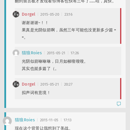
翻到留言板才发现看你博客也快有三年了……哇，真快。
Dorgel
2015-05-20
23:16
谢谢谢谢~！！
果真是光阴似箭啊，虽然三年可能也没更新多少篇 =
=。
猫狼Roies
2015-05-21
17:26
光阴似箭咻咻咻，日月如梭嗖嗖嗖。
其实也挺多篇了（。
Dorgel
2015-05-21
20:27
拟声词有意境！
猫狼Roies
2015-11-05
17:13
现在这个背景让我想到了美战。