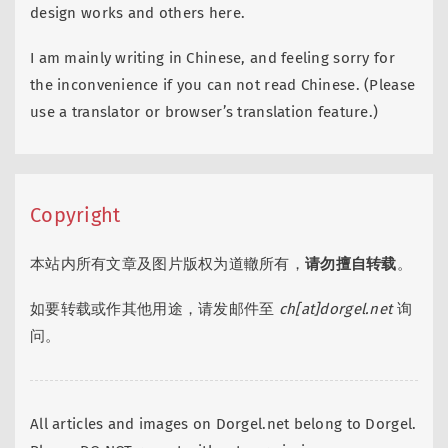
design works and others here.
I am mainly writing in Chinese, and feeling sorry for
the inconvenience if you can not read Chinese. (Please
use a translator or browser’s translation feature.)
Copyright
本站内所有文章及图片版权为道轍所有，
请勿擅自转载
。
如要转载或作其他用途，请发邮件至
ch[at]dorgel.net
询
问。
All articles and images on Dorgel.net belong to Dorgel.