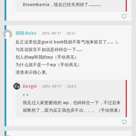
DreamNarnia，现在已经关闭掉了…………
猫狼Roies
2014-09-17
22:47
反正这里也是guest book我就不客气地来留言了……（。
与其说留言不如说是碎碎念一下……
别人的wp和我的wp（手动再见）
为什么就不是一个wp（手动再见）
渣渣表示很心累。
Dorgel
2014-09-17
23:53
= =
我见过人家更酷炫的 wp，也碎碎念一下，不过后来
就释然了，因为反正我也弄不出。。。（手动抠鼻）