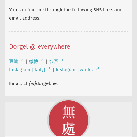
You can find me through the following SNS links and
email address.
Dorgel @ everywhere
豆瓣
|
微博
|
饭否
Instagram [daily]
|
Instagram [works]
Email: ch
[at]
dorgel.net