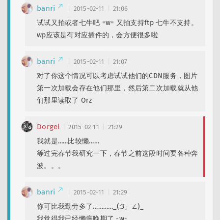
banri
2015-02-11
21:06
试试又拍或者七牛吧 =w= 又拍支持ftp 七牛不支持。
wp应该是有对应插件的，会方便很多啦
banri
2015-02-11
21:07
对了你这个情况可以考虑试试他们的CDN服务，图片
第一次加载会存在他们那里，然后第二次加载就从他
们那里读取了 Orz
Dorgel
2015-02-11
21:29
我就是……比较懒……
等过完春节我研究一下，春节之前这段时间要各种奔
波。。。
banri
2015-02-11
21:29
你可比我勤劳多了…………_(:3」∠)_
我觉得我已经懒癌晚期了 -w-