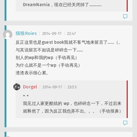
DreamNarnia，现在已经关闭掉了…………
猫狼Roies
2014-09-17
22:47
反正这里也是guest book我就不客气地来留言了……（。
与其说留言不如说是碎碎念一下……
别人的wp和我的wp（手动再见）
为什么就不是一个wp（手动再见）
渣渣表示很心累。
Dorgel
2014-09-17
23:53
= =
我见过人家更酷炫的 wp，也碎碎念一下，不过后来
就释然了，因为反正我也弄不出。。。（手动抠鼻）