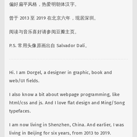
偏好扁平风格，热爱明朝体汉字。
曾于 2013 至 2019 在北京六年，现居深圳。
阅读与音乐喜好请参阅豆瓣主页。
P.S. 常用头像原画出自 Salvador Dalí。
Hi. I am Dorgel, a designer in graphic, book and
web/UI fields.
I also know a bit about webpage programming, like
html/css and js. And I love flat design and Ming/Song
typefaces.
I am now living in Shenzhen, China. And earlier, I was
living in Beijing for six years, from 2013 to 2019.