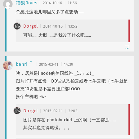
猫狼Roies
2014-10-16
11:56
总感觉这地儿哪里又多了点变动……
Dorgel
2014-10-16
13:52
可能……大概……是我改了什么吧……
banri
2015-02-11
14:39
咦，居然是linode的美国线路 _(:3」∠)_
图片打开有点慢，DD试试又拍云或者七牛云吧（七牛就是
要充10块但是不需要挂底部LOGO
换个主机吧 -w-
Dorgel
2015-02-11
21:03
图片是存在 photobucket 上的啊（一直都是……
其实我也觉得略慢。。。