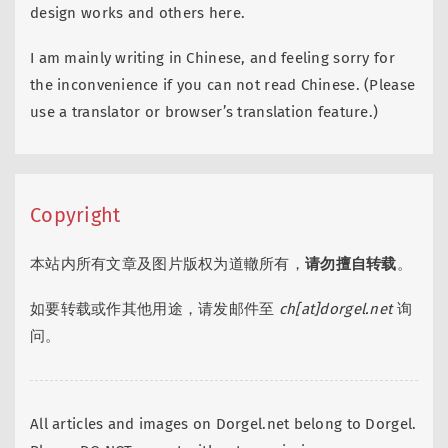
design works and others here.
I am mainly writing in Chinese, and feeling sorry for
the inconvenience if you can not read Chinese. (Please
use a translator or browser’s translation feature.)
Copyright
本站内所有文章及图片版权为道轍所有，
请勿擅自转载
。
如要转载或作其他用途，请发邮件至
ch[at]dorgel.net
询
问。
All articles and images on Dorgel.net belong to Dorgel.