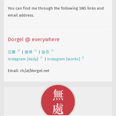
You can find me through the following SNS links and
email address.
Dorgel @ everywhere
豆瓣
|
微博
|
饭否
Instagram [daily]
|
Instagram [works]
Email: ch
[at]
dorgel.net