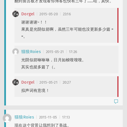
翻到留言板才发现看你博客也快有三年了……哇，真快。
Dorgel
2015-05-20
23:16
谢谢谢谢~！！
果真是光阴似箭啊，虽然三年可能也没更新多少篇 =
=。
猫狼Roies
2015-05-21
17:26
光阴似箭咻咻咻，日月如梭嗖嗖嗖。
其实也挺多篇了（。
Dorgel
2015-05-21
20:27
拟声词有意境！
猫狼Roies
2015-11-05
17:13
现在这个背景让我想到了美战。