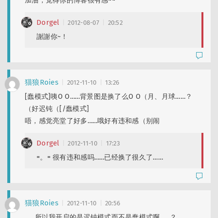
加油，觉得你的博客很有感~~
Dorgel
2012-08-07
20:52
謝謝你~！
猫狼Roies
2012-11-10
13:26
[蠢模式]咦O O……背景图是换了么O O（月、月球……？
（好迟钝（[/蠢模式]
唔，感觉亮堂了好多……哦好有违和感（别闹
Dorgel
2012-11-10
17:23
=。= 很有违和感吗……已经换了很久了……
猫狼Roies
2012-11-10
20:56
……所以我开启的是迟钝模式而不是蠢模式啊……？