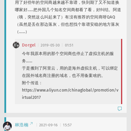
用了好些年的空间商越来越不靠谱，快到期了又不知道换
哪家好……把外国几个知名空间商都看了看，好纠结。阿道
（咦，突然这么叫起来了）有没有推荐的空间商呀QAQ
（虽然是丢在那边落灰，但也想找个靠谱安稳的地方落灰
（……）
Dorgel
2019-05-30
01:51
今年我原本用的那个空间商也停止了虚拟主机的服
务……
于是搬到了阿里云，用的是海外虚拟主机，可以绑定
在国外域名商注册的域名，也不用备案啥的。
附个传送：
https://www.aliyun.com/chinaglobal/promotion/v
irtual2017
林浩楠
2021-09-16
15:57