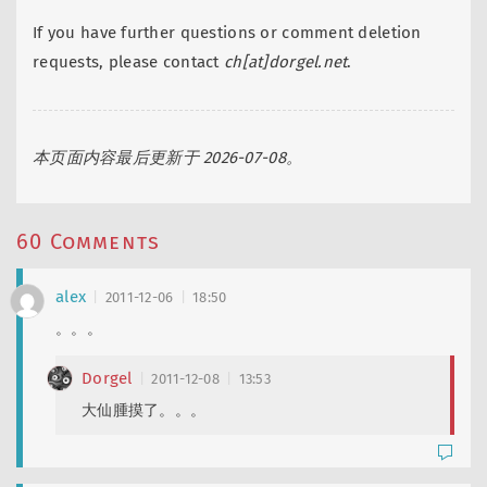
If you have further questions or comment deletion
requests, please contact
ch[at]dorgel.net
.
本页面内容最后更新于 2026-07-08。
60 Comments
alex
2011-12-06
18:50
。。。
Dorgel
2011-12-08
13:53
大仙腫摸了。。。