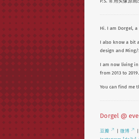
P.S. 常用头像原画出自
Hi. I am Dorgel, a
I also know a bit
design and Ming/
I am now living in
from 2013 to 2019
You can find me t
Dorgel @ ev
豆瓣
|
微博