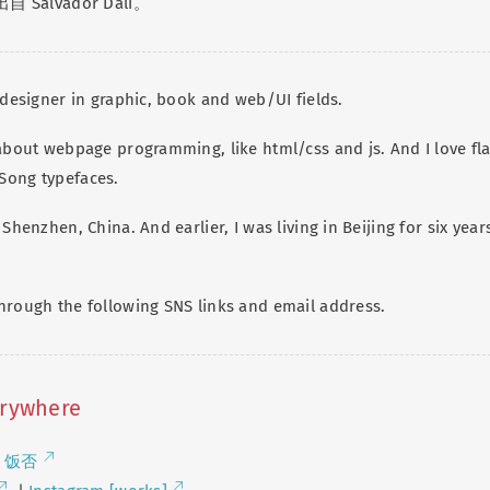
 Salvador Dalí。
 designer in graphic, book and web/UI fields.
 about webpage programming, like html/css and js. And I love fla
Song typefaces.
 Shenzhen, China. And earlier, I was living in Beijing for six year
.
hrough the following SNS links and email address.
erywhere
|
饭否