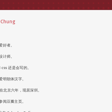
 Chung
爱好者。
设计师。
 css 还是会写的。
爱明朝体汉字。
019 在北京六年，现居深圳。
参阅豆瓣主页。