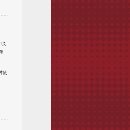
和关
第
时使