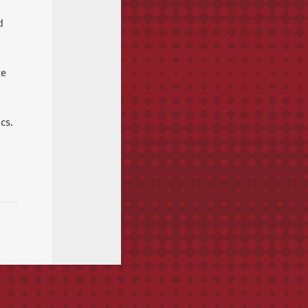
d
ce
cs.