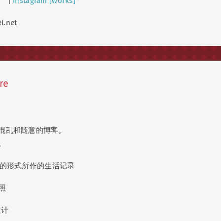
|
Instagram [works]
l.net
re
混乱和随意的博客。
。
账的形式所作的生活记录
照
设计