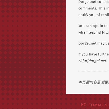
Dorgel.net collec
comments. This in
notify you of repl
You can opt-in to
when leaving futu
Dorgel.net may us
If you have furth
ch[at]dorgel.net
.
本页面内容最后更新于 
60 Commen