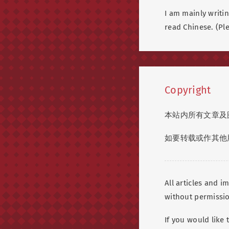
I am mainly writin
read Chinese. (Ple
Copyright
本站内所有文章及
如要转载或作其他
All articles and 
without permissi
If you would like