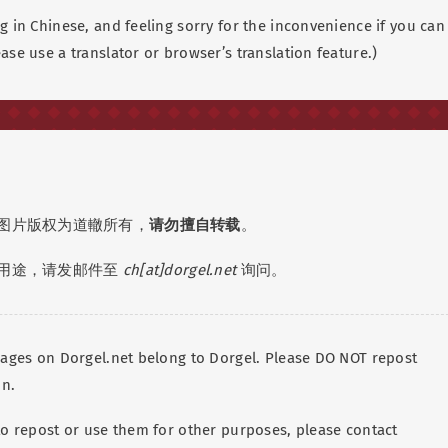
g in Chinese, and feeling sorry for the inconvenience if you can
ase use a translator or browser’s translation feature.)
图片版权为道轍所有，
请勿擅自转载
。
用途，请发邮件至
ch[at]dorgel.net
询问。
images on Dorgel.net belong to Dorgel. Please DO NOT repost
on.
 to repost or use them for other purposes, please contact