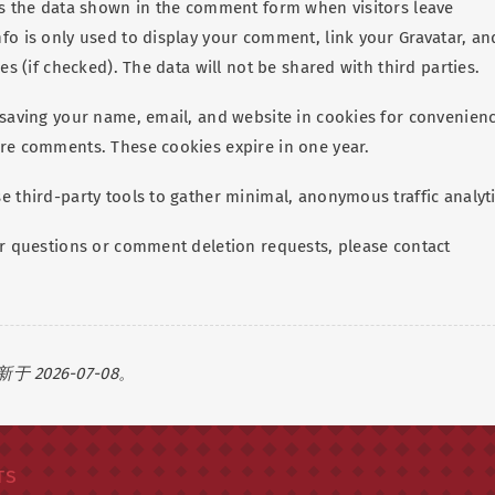
ts the data shown in the comment form when visitors leave
fo is only used to display your comment, link your Gravatar, an
ies (if checked). The data will not be shared with third parties.
 saving your name, email, and website in cookies for convenien
re comments. These cookies expire in one year.
e third-party tools to gather minimal, anonymous traffic analyti
er questions or comment deletion requests, please contact
2026-07-08。
ts