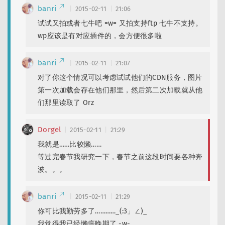
banri
2015-02-11
21:06
试试又拍或者七牛吧 =w= 又拍支持ftp 七牛不支持。
wp应该是有对应插件的，会方便很多啦
banri
2015-02-11
21:07
对了你这个情况可以考虑试试他们的CDN服务，图片
第一次加载会存在他们那里，然后第二次加载就从他
们那里读取了 Orz
Dorgel
2015-02-11
21:29
我就是……比较懒……
等过完春节我研究一下，春节之前这段时间要各种奔
波。。。
banri
2015-02-11
21:29
你可比我勤劳多了…………_(:3」∠)_
我觉得我已经懒癌晚期了 -w-