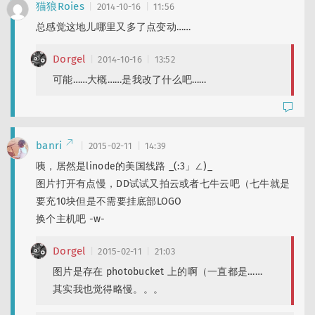
猫狼Roies
2014-10-16
11:56
总感觉这地儿哪里又多了点变动……
Dorgel
2014-10-16
13:52
可能……大概……是我改了什么吧……
banri
2015-02-11
14:39
咦，居然是linode的美国线路 _(:3」∠)_
图片打开有点慢，DD试试又拍云或者七牛云吧（七牛就是
要充10块但是不需要挂底部LOGO
换个主机吧 -w-
Dorgel
2015-02-11
21:03
图片是存在 photobucket 上的啊（一直都是……
其实我也觉得略慢。。。