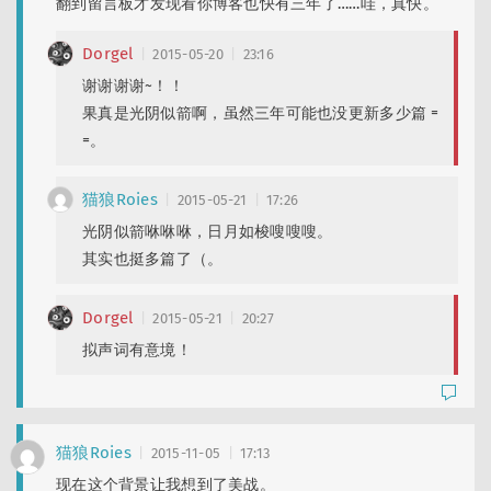
翻到留言板才发现看你博客也快有三年了……哇，真快。
Dorgel
2015-05-20
23:16
谢谢谢谢~！！
果真是光阴似箭啊，虽然三年可能也没更新多少篇 =
=。
猫狼Roies
2015-05-21
17:26
光阴似箭咻咻咻，日月如梭嗖嗖嗖。
其实也挺多篇了（。
Dorgel
2015-05-21
20:27
拟声词有意境！
猫狼Roies
2015-11-05
17:13
现在这个背景让我想到了美战。