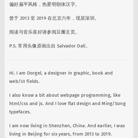
偏好扁平风格，热爱明朝体汉字。
曾于 2013 至 2019 在北京六年，现居深圳。
阅读与音乐喜好请参阅豆瓣主页。
P.S. 常用头像原画出自 Salvador Dalí。
Hi. I am Dorgel, a designer in graphic, book and
web/UI fields.
I also know a bit about webpage programming, like
html/css and js. And I love flat design and Ming/Song
typefaces.
I am now living in Shenzhen, China. And earlier, I was
living in Beijing for six years, from 2013 to 2019.