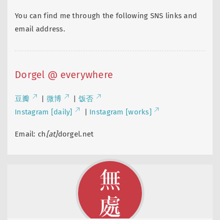
You can find me through the following SNS links and
email address.
Dorgel @ everywhere
豆瓣
|
微博
|
饭否
Instagram [daily]
|
Instagram [works]
Email: ch
[at]
dorgel.net