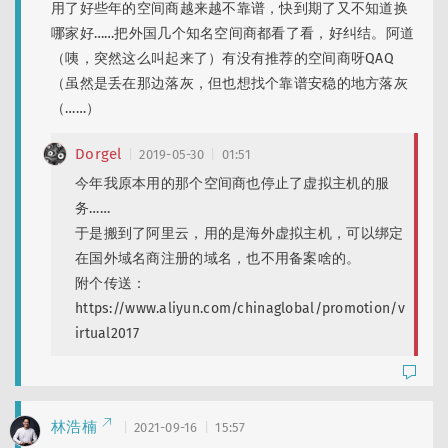
用了好些年的空间商越来越不靠谱，快到期了又不知道换
哪家好……把外国几个知名空间商都看了看，好纠结。阿道
（咦，突然这么叫起来了）有没有推荐的空间商呀QAQ
（虽然是丢在那边落灰，但也想找个靠谱安稳的地方落灰
（……）
Dorgel
2019-05-30
01:51
今年我原本用的那个空间商也停止了虚拟主机的服
务……
于是搬到了阿里云，用的是海外虚拟主机，可以绑定
在国外域名商注册的域名，也不用备案啥的。
附个传送：
https://www.aliyun.com/chinaglobal/promotion/v
irtual2017
林浩楠
2021-09-16
15:57