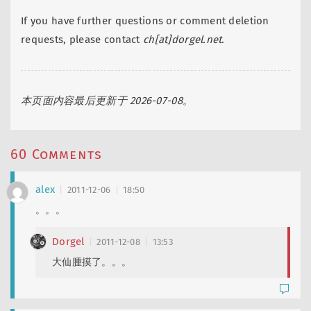
If you have further questions or comment deletion
requests, please contact
ch[at]dorgel.net
.
本页面内容最后更新于 2026-07-08。
60 Comments
alex
2011-12-06
18:50
。。。
Dorgel
2011-12-08
13:53
大仙腫摸了。。。