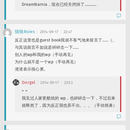
DreamNarnia，现在已经关闭掉了…………
猫狼Roies
2014-09-17
22:47
反正这里也是guest book我就不客气地来留言了……（。
与其说留言不如说是碎碎念一下……
别人的wp和我的wp（手动再见）
为什么就不是一个wp（手动再见）
渣渣表示很心累。
Dorgel
2014-09-17
23:53
= =
我见过人家更酷炫的 wp，也碎碎念一下，不过后来
就释然了，因为反正我也弄不出。。。（手动抠鼻）