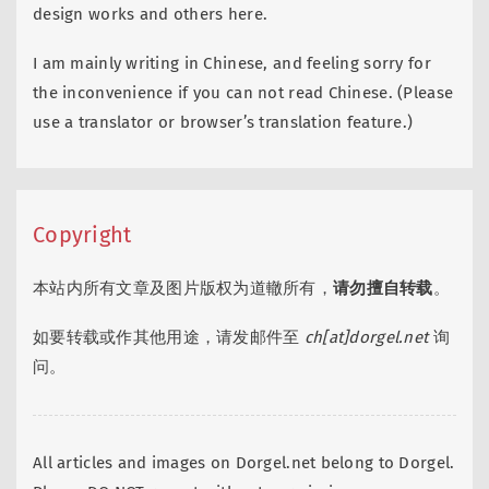
design works and others here.
I am mainly writing in Chinese, and feeling sorry for
the inconvenience if you can not read Chinese. (Please
use a translator or browser’s translation feature.)
Copyright
本站内所有文章及图片版权为道轍所有，
请勿擅自转载
。
如要转载或作其他用途，请发邮件至
ch[at]dorgel.net
询
问。
All articles and images on Dorgel.net belong to Dorgel.