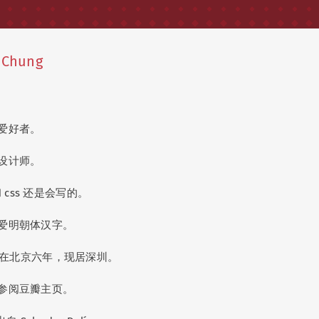
 Chung
爱好者。
设计师。
 css 还是会写的。
爱明朝体汉字。
019 在北京六年，现居深圳。
参阅豆瓣主页。