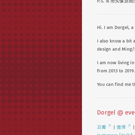
P.S. 常用头像原画出自
Hi. I am Dorgel, a
I also know a bit
design and Ming/
I am now living in
from 2013 to 2019
You can find me t
Dorgel @ ev
豆瓣
|
微博