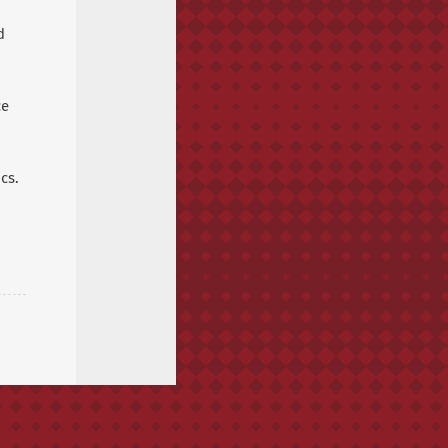
d
ce
cs.