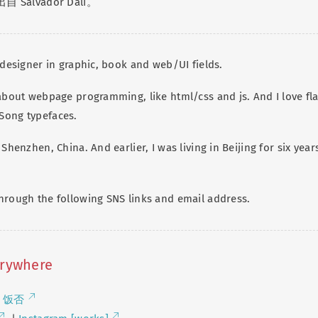
 Salvador Dalí。
 designer in graphic, book and web/UI fields.
 about webpage programming, like html/css and js. And I love fla
Song typefaces.
 Shenzhen, China. And earlier, I was living in Beijing for six year
.
hrough the following SNS links and email address.
erywhere
|
饭否