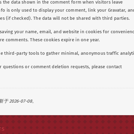
ts the data shown in the comment form when visitors leave
fo is only used to display your comment, link your Gravatar, an
ies (if checked). The data will not be shared with third parties.
 saving your name, email, and website in cookies for convenien
re comments. These cookies expire in one year.
e third-party tools to gather minimal, anonymous traffic analyti
er questions or comment deletion requests, please contact
2026-07-08。
ts