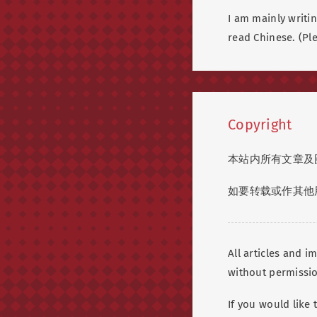
I am mainly writin
read Chinese. (Ple
Copyright
本站内所有文章及
如要转载或作其他
All articles and 
without permissi
If you would like