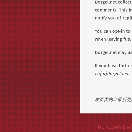
Dorgel.net collec
comments. This in
notify you of repl
You can opt-in to
when leaving futu
Dorgel.net may us
If you have furth
ch[at]dorgel.net
.
本页面内容最后更新于 
60 Commen