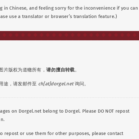
g in Chinese, and feeling sorry for the inconvenience if you can
ase use a translator or browser’s translation feature.)
图片版权为道轍所有，
请勿擅自转载
。
用途，请发邮件至
ch[at]dorgel.net
询问。
images on Dorgel.net belong to Dorgel. Please DO NOT repost
on.
 to repost or use them for other purposes, please contact