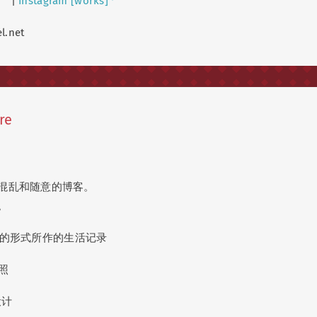
|
Instagram [works]
l.net
re
混乱和随意的博客。
。
账的形式所作的生活记录
照
设计