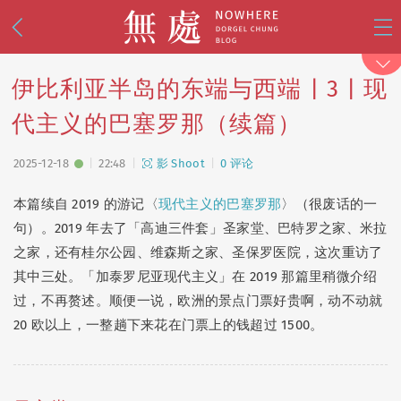
伊比利亚半岛的东端与西端 | 3 | 现
代主义的巴塞罗那（续篇）
2025-12-18
22:48
影 Shoot
0 评论
本篇续自 2019 的游记〈
现代主义的巴塞罗那
〉（很废话的一
乱 Mess
(74)
事 Live
(112)
句）。2019 年去了「高迪三件套」圣家堂、巴特罗之家、米拉
影 Shoot
(81)
思 Think
(18)
之家，还有桂尔公园、维森斯之家、圣保罗医院，这次重访了
设 Design
(38)
其中三处。「加泰罗尼亚现代主义」在 2019 那篇里稍微介绍
过，不再赘述。顺便一说，欧洲的景点门票好贵啊，动不动就
20 欧以上，一整趟下来花在门票上的钱超过 1500。
🧭 写游记
(34)
🌸 去日本
(30)
🪭 看演出
(25)
🌙 美战
(15)