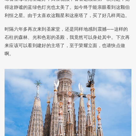
Alex
: 完结撒花！
得这静谧的蓝绿色灯光也太美了。如今终于能亲眼看到这颗伯
Peggy
: 啥重大决定？ 真的好多绿油油草猫！那张图可以发红薯了～
利恒之星。由于太喜欢这颗星和这座塔了，买了好几样周边。
yiqiu
: 道老师的灯箱令人打开了谷子收纳的新思路！
时隔六年多再次来到圣家堂，还是同样地感到震撼——这样的
石柱的森林、光和色彩的圣殿，我竟然可以身处其中。下次再
来应该可以看到建好的主塔了，至于荣耀立面，也请快点做
Sam Wanng
啊。
Seki | 繪事後素