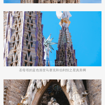
圣母塔的蓝色渐变马赛克和伯利恒之星真美啊