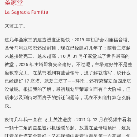
圣家堂
🍚 饭否合集
(21)
🗓️ 又一年
(12)
La Sagrada Família
🖌️ 更新记录
(10)
来监工了。
这几年圣家堂的建造进度还挺快：2019 年初那会四座福音塔、
圣母马利亚塔都还没封顶，现在已经建好几年了；随着主塔越
来越接近完工、越来越高，10 月 31 号圣家堂成了世界最高的
教堂，2026 年主塔即将完全建好。不过呢，主塔建好并不是整
ui-ux-pro-max-skill
: 口腔溃疡一波未平一波又起也太真实了😂 抢不到《大状王》+1，…
座教堂完工。在某书看到有些营销号，没了解就瞎写，说什么
Peggy
: 叔叔好！🫡这几年经常跑珠海澳门啊～
已经建好 17 座塔、就差主塔了——拜托，还有荣耀立面四座塔
没做呢。根据我的了解，最初规划里荣耀立面有个大阶梯，但
Peggy
: 你是神仙！你是人才！！佩服你强大的心脏！！！五一那条还可以加…
后来涉及到街对面房子的拆迁问题等，现在不知道打算怎么解
Peggy
: 要赶各种公共交通，根本算不上松弛。。自己开车才是啊！你是没有…
决。
hunan
: 照片拍得真好~
Peggy
: 把以前的存货重新发布一遍呗
疫情几年我一直在 ig 上关注进度：2021 年 12 月在视频中看着
一颗十二角的星星被吊机缓缓吊起、放置在圣母塔顶部，这意
Peggy
: 新时代，可以开个小红书账号了，小众圈子特别适合～
味着圣母塔完全建好；又在视频中看着这颗星第一次亮起，觉