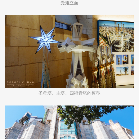
受难立面
圣母塔、主塔、四福音塔的模型