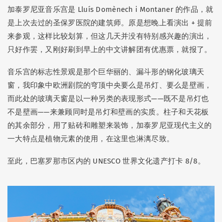
加泰罗尼亚音乐宫是 Lluís Domènech i Montaner 的作品，就
是上次去过的圣保罗医院的建筑师。原是想晚上看演出 + 提前
来参观，这样比较划算，但这几天并没有特别感兴趣的演出，
只好作罢，又刚好刷到早上的中文讲解团有优惠票，就报了。
音乐宫的标志性景观是那个巨华丽的、漏斗形的钢化玻璃天
窗，我印象中欧洲剧院的穹顶中央要么是吊灯、要么是壁画，
而此处的玻璃天窗是以一种另类的表现形式——既不是吊灯也
不是壁画——来兼顾同时是吊灯和壁画的实质。柱子和天花板
的其余部分，用了贴砖和雕塑来装饰，加泰罗尼亚现代主义的
一大特点是植物元素的使用，在这里也淋漓尽致。
至此，巴塞罗那市区内的 UNESCO 世界文化遗产打卡 8/8。