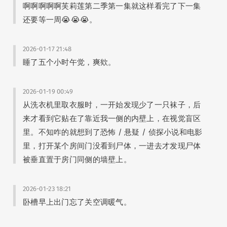
啊啊啊啊啊芙莉莲第二季第一集就这样看完了下一集
还要等一周😭😭😭。
2026-01-17 21:48
睡了五个小时午觉，爽欸。
2026-01-19 00:49
从洗衣机里取衣服时，一开始发现少了一只袜子，后
来才看到它贴在了靠近我一侧的内壁上，在视觉盲区
里。不知咋的就想到了恐怖 / 悬疑 / 侦探小说和电影
里，打开某个房间门没看到尸体，一进去才发现尸体
被垂直置于房门同侧的墙壁上。
2026-01-23 18:21
卧槽早上出门忘了关空调暖气。