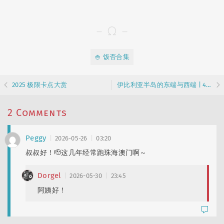
🍚 饭否合集
2025 极限卡点大赏
伊比利亚半岛的东端与西端 | 4 |「旧世界」边缘的阳光、色彩与大风
2 Comments
Peggy
2026-05-26
03:20
叔叔好！🫡这几年经常跑珠海澳门啊～
Dorgel
2026-05-30
23:45
阿姨好！