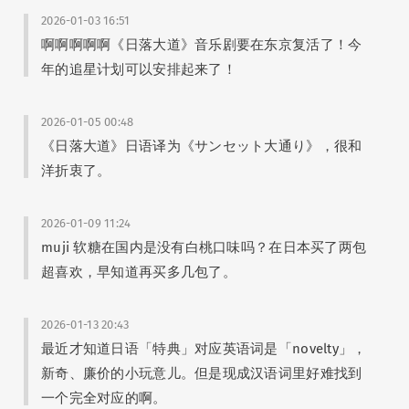
🍚 饭否合集
(21)
🗓️ 又一年
(12)
2026-01-03 16:51
🖌️ 更新记录
(10)
啊啊啊啊啊《日落大道》音乐剧要在东京复活了！今
年的追星计划可以安排起来了！
2026-01-05 00:48
《日落大道》日语译为《サンセット大通り》，很和
洋折衷了。
ui-ux-pro-max-skill
: 口腔溃疡一波未平一波又起也太真实了😂 抢不到《大状王》+1，…
2026-01-09 11:24
Peggy
: 叔叔好！🫡这几年经常跑珠海澳门啊～
muji 软糖在国内是没有白桃口味吗？在日本买了两包
Peggy
: 你是神仙！你是人才！！佩服你强大的心脏！！！五一那条还可以加…
超喜欢，早知道再买多几包了。
Peggy
: 要赶各种公共交通，根本算不上松弛。。自己开车才是啊！你是没有…
2026-01-13 20:43
hunan
: 照片拍得真好~
最近才知道日语「特典」对应英语词是「novelty」，
Peggy
: 把以前的存货重新发布一遍呗
新奇、廉价的小玩意儿。但是现成汉语词里好难找到
Peggy
: 新时代，可以开个小红书账号了，小众圈子特别适合～
一个完全对应的啊。