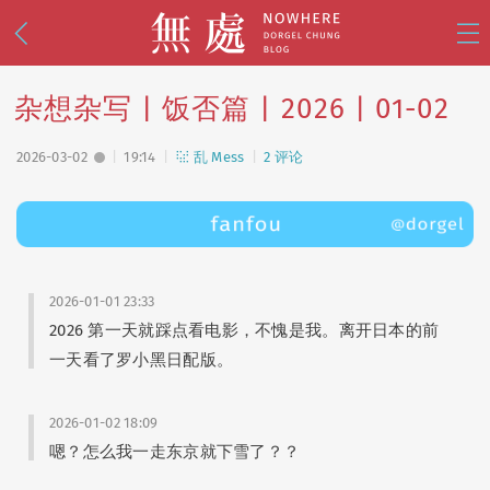
杂想杂写 | 饭否篇 | 2026 | 01-02
2026-03-02
19:14
乱 Mess
2 评论
乱 Mess
(74)
事 Live
(112)
影 Shoot
(81)
思 Think
(18)
2026-01-01 23:33
2026 第一天就踩点看电影，不愧是我。离开日本的前
设 Design
(38)
一天看了罗小黑日配版。
2026-01-02 18:09
🧭 写游记
(34)
🌸 去日本
(30)
嗯？怎么我一走东京就下雪了？？
🪭 看演出
(25)
🌙 美战
(15)