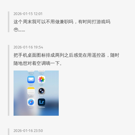
Alex
: 完结撒花！
Peggy
: 啥重大决定？ 真的好多绿油油草猫！那张图可以发红薯了～
2026-01-15 12:01
yiqiu
: 道老师的灯箱令人打开了谷子收纳的新思路！
这个周末我可以不用做兼职吗，有时间打游戏吗
🥹……
2026-01-16 19:54
Sam Wanng
把手机桌面图标排成两列之后感觉在用遥控器，随时
Seki | 繪事後素
随地想对着空调嘀一下。
2026-01-16 23:50