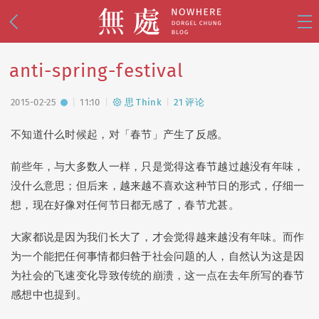
anti-spring-festival
2015-02-25
11:10
思 Think
21 评论
不知道什么时候起，对「春节」产生了反感。
前些年，与大多数人一样，只是觉得这春节越过越没有年味，
乱 Mess
(74)
事 Live
(112)
没什么意思；但后来，越来越不喜欢这种节日的形式，仔细一
影 Shoot
(81)
思 Think
(18)
想，现在好像对任何节日都无感了，春节尤甚。
设 Design
(38)
大家都说是因为我们长大了，才会觉得越来越没有年味。而作
为一个能把任何事情都归咎于社会问题的人，自然认为这是因
为社会的飞速变化导致传统的崩溃，这一点在去年所写的春节
🧭 写游记
(34)
🌸 去日本
(30)
感想中也提到。
🪭 看演出
(25)
🌙 美战
(15)