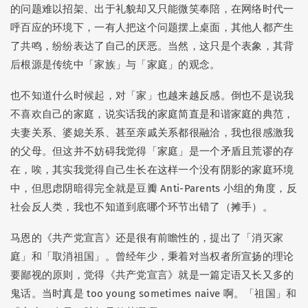
Alex
: 完结撒花！
的问题难以招架、出于礼貌却又只能微笑奉陪，在网络时代一
Peggy
: 啥重大决定？ 真的好多绿油油草猫！那张图可以发红薯了～
呼百应的环境下，一有人把这个问题摆上桌面，其他人都产生
了共鸣，纷纷表达了自己的厌恶。当然，这只是个表象，其背
yiqiu
: 道老师的灯箱令人打开了谷子收纳的新思路！
后根源是传统中「家族」与「家庭」的观念。
也不知道什么时候起，对「家」也越来越反感。倒也不是说我
Sam Wanng
不喜欢自己的家庭，说实话我的家庭简直是和谐家庭的典范，
Seki | 繪事後素
夫妻关系、婆媳关系、甚至亲戚关系都很融洽，我也很感激我
的父母。但这并不妨碍我觉得「家庭」是一个矛盾且荒谬的存
在，唉，其实我觉得自己生长在这样一个没有阴影的家庭环境
中，但思虑阴暗得完全就是豆瓣 Anti-Parents 小组的角度，反
社会反人类，我也不知道到底哪个环节出错了（摊手）。
马恩的《共产党宣言》还是很有前瞻性的，提出了「消灭家
庭」和「取消祖国」。曾经年少，秉着对当权者所宣扬的理论
要鄙视的原则，觉得《共产党宣言》就是一篇定语又长又多的
鬼话。当时真是 too young sometimes naive 啊。「祖国」和