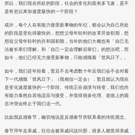
🍚 饭否合集
(21)
🗓️ 又一年
(12)
所以，我们现在所处的阶段，社会的变化到底有多飞速，是不
是有史以来加速度最快的一个阶段？
🖌️ 更新记录
(10)
或许，每个人在有能力接受新事物的年纪，都会认为自己所处
的阶段是变化得最快的，想想父母年轻时的改革开放初期，想
想祖父母年轻时的共和国初期，当年的他们大概也有「自己无
法被长辈们理解」和「自己一定会理解后辈们」的想法吧，而
如今，他们已经无力接受新事物，只能感慨着「世风日下」。
ui-ux-pro-max-skill
: 口腔溃疡一波未平一波又起也太真实了😂 抢不到《大状王》+1，…
如今，我们还年轻着，暂且不去考虑数十年后我们会不会对着
Peggy
: 叔叔好！🫡这几年经常跑珠海澳门啊～
下一代感慨「世风日下」（我相信一定会），暂且就认为现在
是变化速度最快的一个阶段。传统正在崩溃与转变，我们也尚
Peggy
: 你是神仙！你是人才！！佩服你强大的心脏！！！五一那条还可以加…
有能力泰然自若地适应与接受，并觉得很多伦理、道德上的观
Peggy
: 要赶各种公共交通，根本算不上松弛。。自己开车才是啊！你是没有…
念冲突会终止于我们这一代。
hunan
: 照片拍得真好~
比如我反感春节，确切地说是反感春节所联系着的传统观念。
Peggy
: 把以前的存货重新发布一遍呗
Peggy
: 新时代，可以开个小红书账号了，小众圈子特别适合～
春节拜年走亲戚，往往会被亲戚问这问那，很多人都觉得亲戚