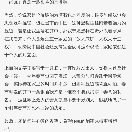
「家庭」真是一脉相承的荒谬啊。
当然，你说家是个温暖的港湾我也是同意的，很多时候我也会
思念这种温暖。但在当下的中国，这种温暖往往附带着强力的
压迫，若是让我生活在其中，那我宁愿选择在野外吹着寒风。
在我看来，个人是远远重于家庭的（放大来讲，人权大于主
权），现阶段中国社会还没有完全认可这个观念，家庭依然处
于个人的对立面。
上面的文字其实写于一月底，一直没敢发出来，觉得太过反社
会（笑）。今年春节也回了湛江，大部分时间奔跑于同学聚
会，实际待在家里的时间并不多，但那种压迫感简直可怕。春
节时发的其中一条饭否状态是：谁都不要跟我讲「善意的劝
告」，这世界上最大的善意就是不要干涉别人。默默地做了一
个明年春节打死不回家的决定。
最后，还是每年必须的希望，希望传统的崩溃来得更猛烈一
些。