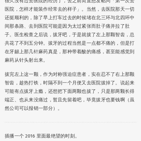
很久没有过去医院的经历了，去之前简直想发帖问「第一次去
医院，怎样才能装作经常去的样子」。当然，去医院那天一切
还挺顺利的，除了早上打车过去的时候堵在北三环与北四环中
间那条路、去到医院可能是因为太过紧张而肚子痛并拉了肚
子。医生检查之后说，拔牙吧，于是就拔了左上那颗智齿，总
共花了不到五分钟。拔牙的过程当然是一点都不痛的，但是打
在牙龈上那几针麻药真是，那种带着酸的痛感，甚至能感觉到
麻药从针头射出来。
拔完左上这一颗，作为对称强迫症患者，实在忍不了右上那颗
智齿，趁热打铁，时隔不到一个月便又去医院拔掉了。说起来
可能有点拔牙上瘾，还想把下面两颗也拔了，只是那两颗长得
端正、也从来没痛过，暂且先留着吧，毕竟拔牙也要钱啊（虽
然公司可以报销一部分）。
插播一个 2016 里面最绝望的时刻。