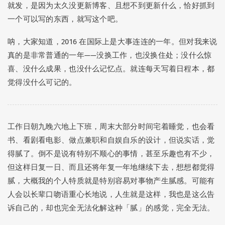
🍚 饭否合集
(21)
🗓️ 又一年
(12)
就发，是因为太久没更新博客、且想不到更新什么，恰好抓到
一个可以写的东西，就写这个吧。
🖌️ 更新记录
(10)
呐，大家知道，2016 在国际上是大事连连的一年。但对我来说
真的是非常普通的一年——没换工作，也没换住处；没什么惊
喜、没什么成果，也没什么记忆点。就连每天写着日程本，都
觉得没什么可记的。
ui-ux-pro-max-skill
: 口腔溃疡一波未平一波又起也太真实了😂 抢不到《大状王》+1，…
工作日朝九晚六地上下班，周末大部分时间宅着睡觉，也会看
Peggy
: 叔叔好！🫡这几年经常跑珠海澳门啊～
书、看剧看电影、做点兼职和自娱自乐的设计，但说实话，觉
Peggy
: 你是神仙！你是人才！！佩服你强大的心脏！！！五一那条还可以加…
得腻了。倒不是说有特别不顺心的事情，甚至乐趣也有不少，
Peggy
: 要赶各种公共交通，根本算不上松弛。。自己开车才是啊！你是没有…
但这样日复一日、而且还将年复一年地继续下去，想想都觉得
hunan
: 照片拍得真好~
腻，大概我的个人特质就是特别容易对事物产生腻感。可能有
人会以长辈口吻语重心长地说，人生就是这样，我也是这么告
Peggy
: 把以前的存货重新发布一遍呗
诉自己的，却也完全无法化解这种「腻」的感觉，完全无法。
Peggy
: 新时代，可以开个小红书账号了，小众圈子特别适合～