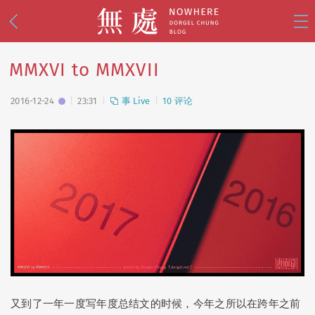
MMXVI to MMXVII
2016-12-24
23:31
事 Live
10 评论
乱 Mess
(74)
事 Live
(112)
影 Shoot
(81)
思 Think
(18)
设 Design
(38)
🧭 写游记
(34)
🌸 去日本
(30)
🪭 看演出
(25)
🌙 美战
(15)
又到了一年一度写年度总结文的时候，今年之所以在跨年之前