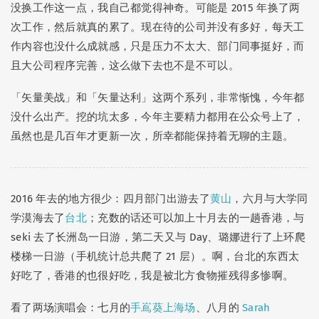
Alex
: 完结撒花！
没换工作这一点，我自己都觉得神奇。可能是 2015 年换了两
次工作，然后就真的累了。现在待的公司并没有多好，每天工
Peggy
: 啥重大决定？ 真的好多绿油油草猫！那张图可以发红薯了～
作内容也没什么成就感，只是压力不太大、部门同事挺好，而
yiqiu
: 道老师的灯箱令人打开了谷子收纳的新思路！
且大公司程序完善，这么做下去也不是不可以。
「矢量美战」和「矢量达利」这两个系列，非常惭愧，今年都
Sam Wanng
没什么出产。挖的坑太多，今年主要精力都用在公众号上了，
Seki | 繪事後素
虽然也是几百年才更新一次，所幸都能保持着无聊的主题。
2016 年去的地方很少：四月部门出游去了
黄山
，六月与大学同
学漠海去了
台北
；充数的话还可以加上十月去的一趟香港，与
seki 去了长洲岛一日游，第二天又与 Day、璐娜进行了上环爬
楼梯一日游（手机统计总共爬了 21 层）。啊，台北的东西太
好吃了，香港的也很好吃，我是被北方食物摧残得多惨啊。
看了两场演唱会：七月的
手嶌葵上海场
、八月的
Sarah