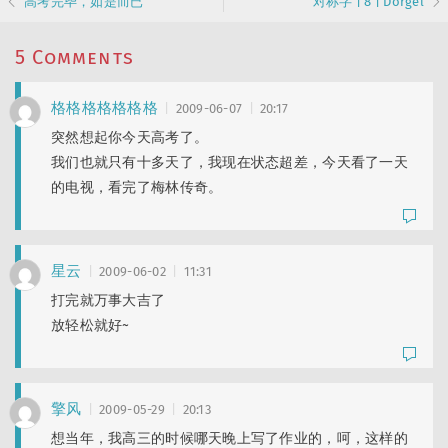
高考完毕，如是而已
对称字 | 8 | Dorgel
🍚 饭否合集
(21)
🗓️ 又一年
(12)
🖌️ 更新记录
(10)
5 Comments
格格格格格格格
2009-06-07
20:17
突然想起你今天高考了。
我们也就只有十多天了，我现在状态超差，今天看了一天
的电视，看完了梅林传奇。
ui-ux-pro-max-skill
: 口腔溃疡一波未平一波又起也太真实了😂 抢不到《大状王》+1，…
Peggy
: 叔叔好！🫡这几年经常跑珠海澳门啊～
星云
2009-06-02
11:31
Peggy
: 你是神仙！你是人才！！佩服你强大的心脏！！！五一那条还可以加…
打完就万事大吉了
Peggy
放轻松就好~
: 要赶各种公共交通，根本算不上松弛。。自己开车才是啊！你是没有…
hunan
: 照片拍得真好~
Peggy
: 把以前的存货重新发布一遍呗
擎风
2009-05-29
20:13
Peggy
: 新时代，可以开个小红书账号了，小众圈子特别适合～
想当年，我高三的时候哪天晚上写了作业的，呵，这样的