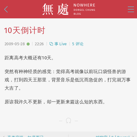
10天倒计时
2009-05-28
22:26
事 Live
5 评论
距离高考大概还有10天。
突然有种神经质的感觉：觉得高考就像以前玩口袋怪兽的游
乱 Mess
(74)
事 Live
(112)
戏，打到四天王那里，背景音乐是低沉而急促的，打完就万事
影 Shoot
(81)
思 Think
(18)
大吉了。
设 Design
(38)
原谅我许久不更新，却一更新来篇这么短的东西。
🧭 写游记
(34)
🌸 去日本
(30)
🪭 看演出
(25)
🌙 美战
(15)