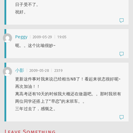
Alex
: 完结撒花！
日子受不了。
Peggy
: 啥重大决定？ 真的好多绿油油草猫！那张图可以发红薯了～
祝好。
yiqiu
: 道老师的灯箱令人打开了谷子收纳的新思路！
Peggy
2009-05-29
19:05
呃。。这个比喻很妙~
Sam Wanng
Seki | 繪事後素
小影
2009-05-28
23:19
更新这件事对我来说已经相当NB了！看起来状态很好呢~
再次加油！！
离高考还有10天的时候我大概还在做题吧。。那时我班有
两位同学还搭上了“早恋”的末班车。。
三年过去了，感慨之。
Leave Something