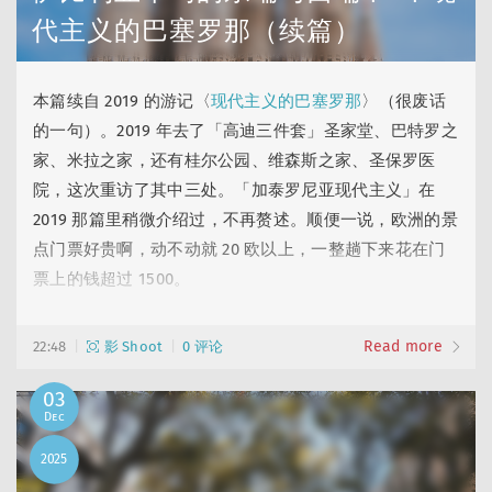
葡游记了。
代主义的巴塞罗那（续篇）
→ 2025-1……
本篇续自 2019 的游记〈
现代主义的巴塞罗那
〉（很废话
的一句）。2019 年去了「高迪三件套」圣家堂、巴特罗之
家、米拉之家，还有桂尔公园、维森斯之家、圣保罗医
院，这次重访了其中三处。「加泰罗尼亚现代主义」在
2019 那篇里稍微介绍过，不再赘述。顺便一说，欧洲的景
点门票好贵啊，动不动就 20 欧以上，一整趟下来花在门
票上的钱超过 1500。
圣家堂
Read more
22:48
影 Shoot
0 评论
La Sagrada Família
03
来监工了。
Dec
这几年圣家堂的建造进度还挺快：2019 年初那会四座福音
2025
塔、圣母马利亚塔都还没封顶，现在已经建好几年了；随