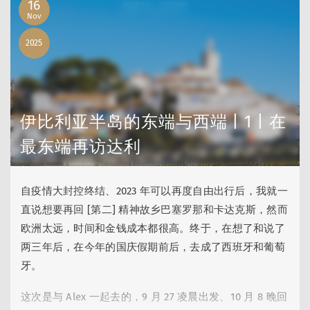
16
景点依然大部分是「现代主义」类别，就放在下一篇专门
Nov
写吧，这篇发一些主要景点以外的随手拍。
2025
大概是运气好，这几天全程晴天，在我们到的一周前、应
该是 21、22 号，刷到巴塞下暴雨的资讯，……
伊比利亚半岛的东端与西端 | 1 | 在
最东端再访达利
自疫情大封控终结、2023 年可以再度自由出行后，我就一
直说想要再回 [第二] 精神故乡巴塞罗那和卡达克斯，然而
欧洲太远，时间和金钱成本都很高。终于，在想了和说了
两三年后，在今年的国庆假期前后，去成了西班牙和葡萄
牙。
这次是与 Alex 一起去的，9 月 27 凌晨出发、10 月 8 晚回