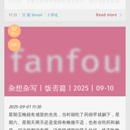
到深圳，主要在巴塞罗那和里斯本活动，可以说是跨越伊
比利亚半岛的东西两端，中间有一段分头行动，Alex 去马
Read more
17:33
影 Shoot
2 评论
德里，我去更东端进行一些达利朝圣之旅。这是第二次到
巴塞罗那和西班牙东北角区域，有点像一张「精选专
07
辑」：去了一些上次去过、还想再去的精华地点，又加上
Nov
一些新的地点。
2025
「达利三角」亦如此：
2……
杂想杂写 | 饭否篇 | 2025 | 09-10
2025-09-01 11:30
星期五晚就有感冒的先兆，当时就吃了药很早就躺下，星
期六、星期天两天还是觉得有略微不适，也有在吃药和躺