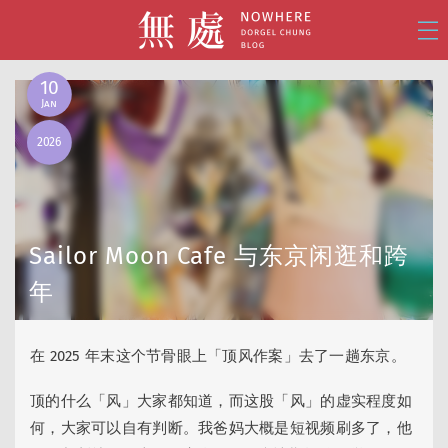
10
Jan
2026
乱 Mess
(74)
事 Live
(112)
Sailor Moon Cafe 与东京闲逛和跨
影 Shoot
(81)
思 Think
(18)
年
设 Design
(38)
在 2025 年末这个节骨眼上「顶风作案」去了一趟东京。
🧭 写游记
(34)
🌸 去日本
(30)
顶的什么「风」大家都知道，而这股「风」的虚实程度如
🪭 看演出
(25)
🌙 美战
(15)
何，大家可以自有判断。我爸妈大概是短视频刷多了，他