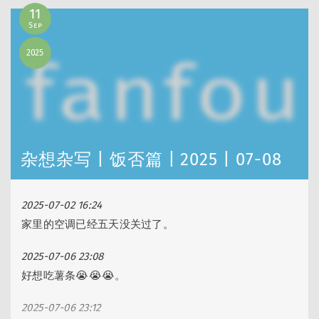
入门，所以并没有在这次旅行中「检验学习成果」这样大
11
胆的想法，都是默认用英语交流。再者，这次在西班牙我
Sep
都待在加泰罗尼亚地区，不论是书面还是口语，加泰语才
2025
是第一语言。（再次灵魂拷问自己：既然在西班牙我喜欢
的部分是加泰罗尼亚，是不是应该学加……
杂想杂写 | 饭否篇 | 2025 | 07-08
2025-07-02 16:24
家里的空调已经五天没关过了。
2025-07-06 23:08
好想吃薯条😭😭😭。
2025-07-06 23:12