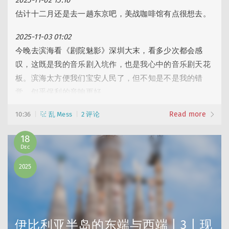
2025-11-02 15:10
Alex
: 完结撒花！
估计十二月还是去一趟东京吧，美战咖啡馆有点很想去。
Peggy
: 啥重大决定？ 真的好多绿油油草猫！那张图可以发红薯了～
yiqiu
: 道老师的灯箱令人打开了谷子收纳的新思路！
2025-11-03 01:02
今晚去滨海看《剧院魅影》深圳大末，看多少次都会感
叹，这既是我的音乐剧入坑作，也是我心中的音乐剧天花
板。滨海太方便我们宝安人民了，但不知是不是我的错
Sam Wanng
觉，似乎保利的音响更好……
Seki | 繪事後素
Read more
2025-11-04 20:13
10:36
乱 Mess
2 评论
看了一个多小时外卖，最后还是选了 M 记，吃饭好累啊
18
😩。
Dec
2025-11-04 23:51
2025
比苹果 26 系统更难受的是 adobe 集体变胖……
2025-11-07 14:38
终于把之前的博客文章补完了，可以开始写洋洋洒洒的西
伊比利亚半岛的东端与西端 | 3 | 现