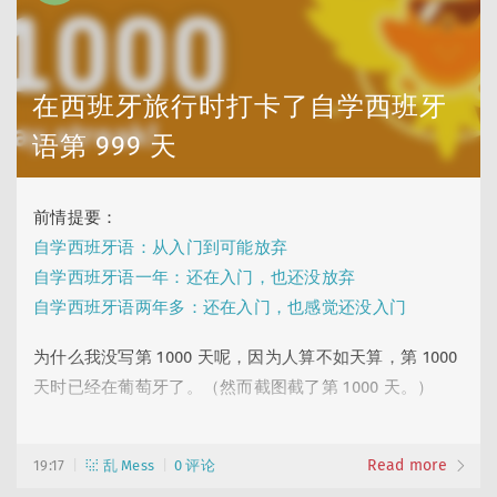
于是就去了，10 号早班机……
在西班牙旅行时打卡了自学西班牙
语第 999 天
前情提要：
自学西班牙语：从入门到可能放弃
自学西班牙语一年：还在入门，也还没放弃
自学西班牙语两年多：还在入门，也感觉还没入门
为什么我没写第 1000 天呢，因为人算不如天算，第 1000
天时已经在葡萄牙了。（然而截图截了第 1000 天。）
国庆期间再次去了西班牙旅行，虽然已经「自学」西语三
Read more
年，但也自知一直只是在划水打卡、一直都在入门或还没
19:17
乱 Mess
0 评论