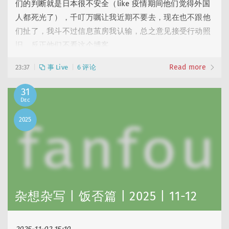
们的判断就是日本很不安全（like 疫情期间他们觉得外国
🍚 饭否合集
(21)
🗓️ 又一年
(12)
人都死光了），千叮万嘱让我近期不要去，现在也不跟他
🖌️ 更新记录
(10)
们扯了，我斗不过信息茧房我认输，总之意见接受行动照
旧，反正他们不看这个博客。
Read more
又来东京了，不过 2025 就来了两次。这次与 Seki 及其家
23:37
事 Live
6 评论
属郑老师出行，我 27 号晚上到、2 号早上走，她们比我早
31
到一周。由于三个人，我们住了 Airbnb 民宿，在山手线
Dec
大塚站附近，虽然有点郊但还挺方便，而且房子很好（每
ui-ux-pro-max-skill
: 口腔溃疡一波未平一波又起也太真实了😂 抢不到《大状王》+1，…
2025
次住日本的房……
Peggy
: 叔叔好！🫡这几年经常跑珠海澳门啊～
Peggy
: 你是神仙！你是人才！！佩服你强大的心脏！！！五一那条还可以加…
Peggy
: 要赶各种公共交通，根本算不上松弛。。自己开车才是啊！你是没有…
hunan
: 照片拍得真好~
杂想杂写 | 饭否篇 | 2025 | 11-12
Peggy
: 把以前的存货重新发布一遍呗
Peggy
: 新时代，可以开个小红书账号了，小众圈子特别适合～