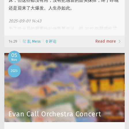
床，但这些都没有用，没有把感冒的苗头抹掉，终于昨晚
还是迎来了大爆发。人生亦如此。
2025-09-01 14:43
为了给十月的西葡旅行做预算估计，把 2019 年那趟的花
费做了分类统计，吃饭一共花了 2200（日均 160 左
Read more
14:29
乱 Mess
0 评论
右），震惊的是各类景点和博物馆门票一共花了 1800、买
周边花了 1400，加起来比吃饭还多 1000，还是精神食粮
05
更贵。
Nov
2025
2025-09-06 16:36
今年第一次来东京（还没到，还在成田机场去东京的车
上。
2025-09……
Evan Call Orchestra Concert