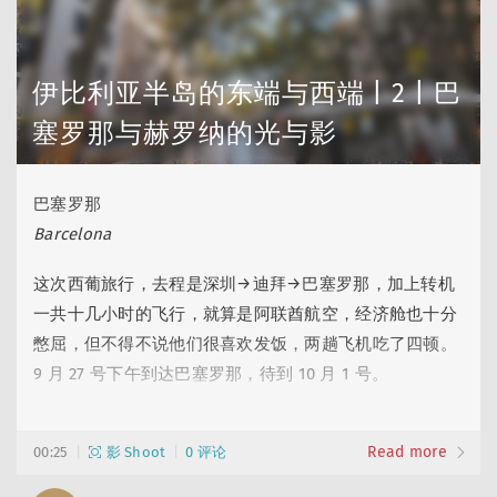
着主塔越来越接近完工、越来越高，10 月 31 号圣家堂成
了世界最高的……
伊比利亚半岛的东端与西端 | 2 | 巴
塞罗那与赫罗纳的光与影
巴塞罗那
Barcelona
这次西葡旅行，去程是深圳→迪拜→巴塞罗那，加上转机
一共十几小时的飞行，就算是阿联酋航空，经济舱也十分
憋屈，但不得不说他们很喜欢发饭，两趟飞机吃了四顿。
9 月 27 号下午到达巴塞罗那，待到 10 月 1 号。
Alex 是第一次来巴塞罗那，各种标志性景点还是要去一下
Read more
的，虽然 2019 年的旅行我去过一部分，但有些还想重
00:25
影 Shoot
0 评论
游，所以我们大部分行程一致，只在一天下午分开行动。