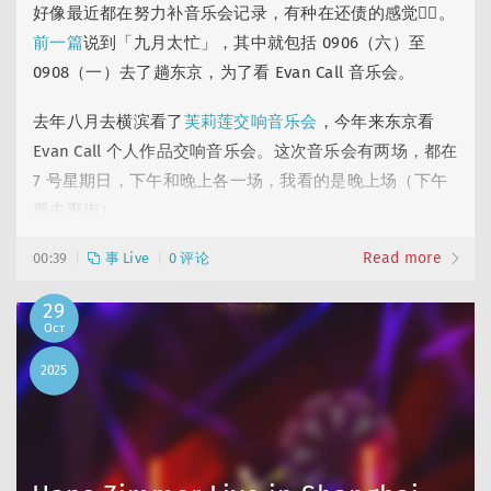
好像最近都在努力补音乐会记录，有种在还债的感觉🤦‍♂️。
前一篇
说到「九月太忙」，其中就包括 0906（六）至
0908（一）去了趟东京，为了看 Evan Call 音乐会。
去年八月去横滨看了
芙莉莲交响音乐会
，今年来东京看
Evan Call 个人作品交响音乐会。这次音乐会有两场，都在
7 号星期日，下午和晚上各一场，我看的是晚上场（下午
要去逛街）。
Read more
音乐会的地点是有乐町的东京国际论坛（Tokyo
00:39
事 Live
0 评论
International Forum）C 厅，我是二轮开票才买的票，只
29
分到了一层后排，但这个厅不大，还是可以看清。顺便一
Oct
说，这个音乐会也开了海外购票通道（不需要填日本手机
2025
号……