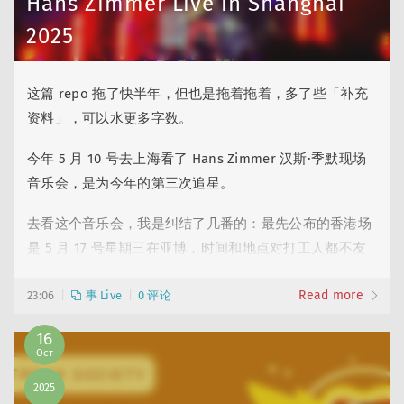
Hans Zimmer Live in Shanghai
2025
这篇 repo 拖了快半年，但也是拖着拖着，多了些「补充
资料」，可以水更多字数。
今年 5 月 10 号去上海看了 Hans Zimmer 汉斯·季默现场
音乐会，是为今年的第三次追星。
去看这个音乐会，我是纠结了几番的：最先公布的香港场
是 5 月 17 号星期三在亚博，时间和地点对打工人都不友
好，加上寂寞叔近年的配乐我个人没那么喜欢，一开始没
Read more
打算去看 → 但我对寂寞叔还是有很多旧情的，他的音乐
23:06
事 Live
0 评论
在我赶工作时救过我，来中国演出也很难得 → 突然想到
16
上海场有 5 月 10 号星期六，来回机票没比亚博附近的酒
Oct
店贵多少，时间还更宽松 → 决定舍弃香港去上海。
2025